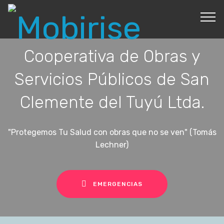
Cooperativa de Obras y
Servicios Públicos de San
Clemente del Tuyú Ltda.
"Protegemos Tu Salud con obras que no se ven" (Tomás
Lechner)
EMERGENCIAS